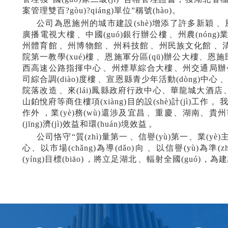
案管理雙百?gòu)?qiáng)單位”稱號(hào)。
公司為恩施州的城市建設(shè)增添了許多新穎、
廣播電視大樓、中國(guó)銀行辦公樓、州農(nón
州體育館、州博物館、州科技館、州民族文化館
院第一教學(xué)樓、恩施軍分區(qū)辦公大樓、恩施
西高速公路指揮中心、州煙草綜合大樓、州交通局辦
司綜合調(diào)度樓、宣恩縣青少年活動(dòng)中心
院落改造、來(lái)鳳縣政府行政中心、華龍城大酒店、蓮
山鉑悅府等商住樓項(xiàng)目的設(shè)計(jì)工作。
作外，業(yè)務(wù)還涉及宜昌、重慶、湖南
(jīng)濟(jì)效益和環(huán)境效益。
公司恪守
“質(zhì)量第一、信譽(yù)第一、業(y
心、以市場(chǎng)為導(dǎo)向、以信譽(yù)為準(zh
(yíng)目標(biāo)，將立足湖北、輻射全國(guó)