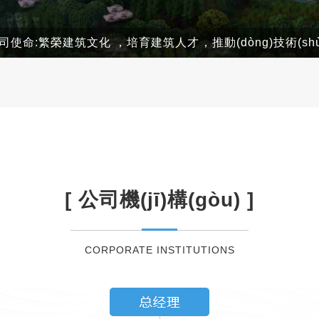
司使命:繁榮建筑文化，培育建筑人才，推動(dòng)技術(shù)
[ 公司機(jī)構(gòu) ]
CORPORATE INSTITUTIONS