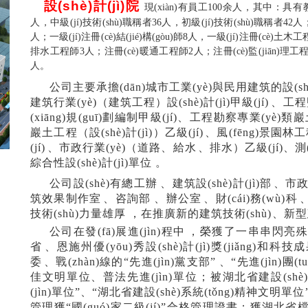
設(shè)計(jì)院
現(xiàn)有員工
100余人，其中：具有教授
人，中級(jí)技術(shù)職稱者36人，初級(jí)技術(shù)職稱者42人
人；一級(jí)注冊(cè)結(jié)構(gòu)師8人，一級(jí)注冊(cè)土
排水工程師3人；注冊(cè)暖通工程師2人；注冊(cè)監(jiān)理工程師12人
人。
公司主要承擔(dān)城市工業(yè)與民用建筑的設(s
建筑行業(yè)（建筑工程）設(shè)計(jì)甲級(jí)、工程
(xiāng)規(guī)劃編制甲級(jí)、工程勘察專業(yè)類巖
巖土工程（
設(shè)計(jì)）乙級(jí)、風(fēng)景園林
(jí)、市政行業(yè)（道路、給水、排水）乙級(jí)、測
綜合性設(shè)計(jì)單位。
公司設(shè)有總工辦、建筑設(shè)計(jì)部、市政
筑效果制作室、咨詢部、辦公室、財(cái)務(w
技術(shù)力量雄厚，在推廣新的建筑技術(shù
公司在發(fā)展進(jìn)程中，榮獲了一串串閃亮殊
省、恩施州優(yōu)秀設(shè)計(jì)獎(jiǎng)和科技成
委、戰(zhàn)線的“先進(jìn)黨支部”、“先進(jìn)團
佳文明單位、普法先進(jìn)單位；被湖北省建設(shè)廳評
(jìn)單位”、“湖北省建設(shè)系統(tǒng)精神文
管理獲“國(guó)家二級(jí)”合格管理證書；獲湖北省檔