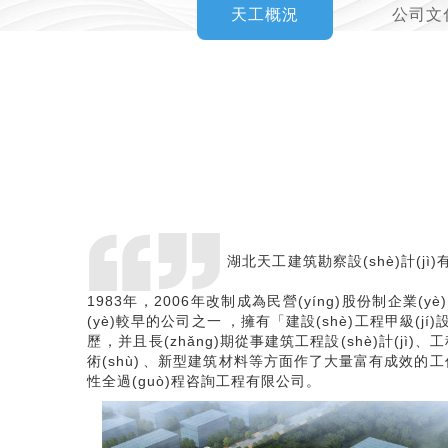
天工概況
公司文
湖北天工建筑勘察設(shè)計(jì)
1983年，2006年改制成為民營(yíng)股份制企業(y
(yè)較早的公司之一，擁有「建設(shè)工程甲級(jí)設(s
歷，并且長(zhǎng)期從事建筑工程設(shè)計(jì)、工
術(shù)、新型建筑材料等方面作了大量富有成效的工作。現(x
性全過(guò)程咨詢工程有限公司。