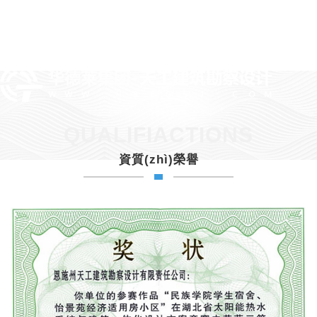
QUALIFIACTIONS
資質(zhì)榮譽