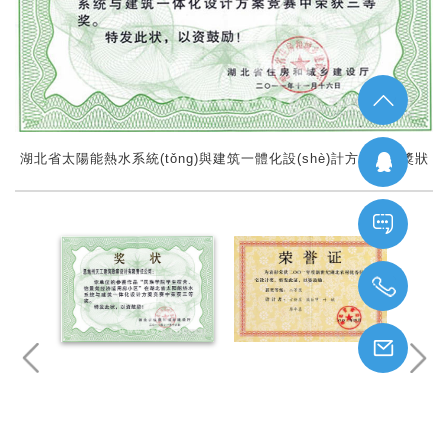
湖北省太陽能熱水系統(tǒng)與建筑一體化設(shè)計方案競賽獎狀
Tell：
1800715
Email：
764454