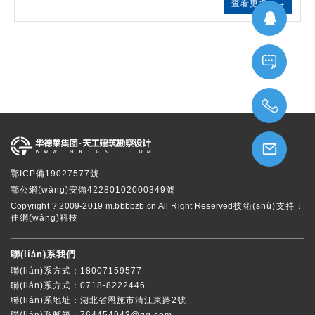
查看更多
Tell：
1800715
Email：
鄂ICP備19027577號
764454
鄂公網(wǎng)安備42280102000349號
Copyright ? 2009-2019 m.bbbbzb.cn All Right Reserved
技術(shù)支持：
佳網(wǎng)科技
聯(lián)系我們
聯(lián)系方式：18007159577
聯(lián)系方式：0718-8222446
聯(lián)系地址：湖北省恩施市清江東路2號