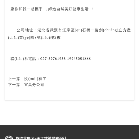
愿你和我一起攜手，締造自然美好健康生活！
公司地址：湖北省武漢市江岸區(qū)石橋一路創(chuàng)立方產
(chǎn)業(yè)園
7
號(hào)樓
2
樓
聯(lián)系電話：
027-59761956 19945051888
上一篇：沒(méi)有了 ...
下一篇：
宜昌分公司