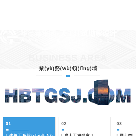
BUSINESS AREA
業(yè)務(wù)領(lǐng)域
01
02
03
[ 建筑工程設(shè)計(jì)
[ 巖土工程勘察 ]
[ 國土空間規