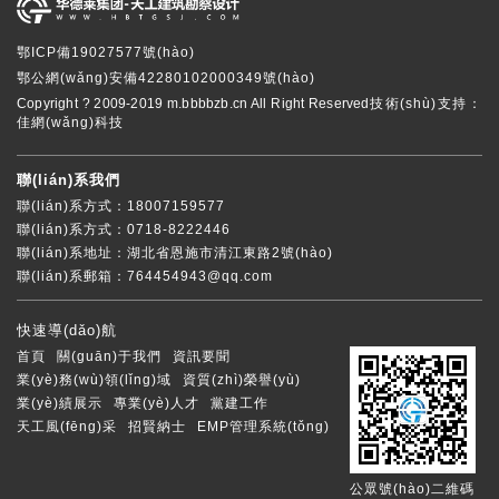
鄂ICP備19027577號(hào)
鄂公網(wǎng)安備42280102000349號(hào)
Copyright ? 2009-2019 m.bbbbzb.cn All Right Reserved
技術(shù)支持：
佳網(wǎng)科技
聯(lián)系我們
聯(lián)系方式：18007159577
聯(lián)系方式：0718-8222446
聯(lián)系地址：湖北省恩施市清江東路2號(hào)
聯(lián)系郵箱：764454943@qq.com
快速導(dǎo)航
首頁
關(guān)于我們
資訊要聞
業(yè)務(wù)領(lǐng)域
資質(zhì)榮譽(yù)
業(yè)績展示
專業(yè)人才
黨建工作
天工風(fēng)采
招賢納士
EMP管理系統(tǒng)
公眾號(hào)二維碼