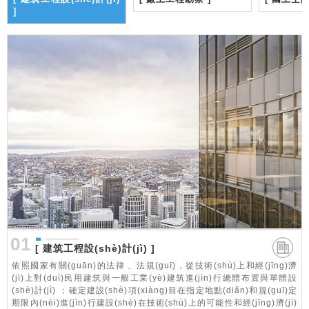
]
01
[ 建筑工程設(shè)計(jì) ]
依照國家有關(guān)的法律、法規(guī)，從技術(shù)上和經(jīng)濟
(jì)上對(duì)民用建筑與一般工業(yè)建筑進(jìn)行總體布置與單體設
(shè)計(jì)；確定建設(shè)項(xiàng)目在指定地點(diǎn)和規(guī)定
期限內(nèi)進(jìn)行建設(shè)在技術(shù)上的可能性和經(jīng)濟(jì)