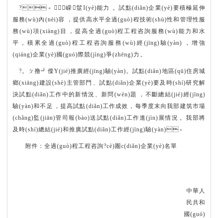
?。┨嵘髽I(yè)能力。試點(diǎn)企業(yè)要積極延伸
服務(wù)內(nèi)容，提供高水平全過(guò)程技術(shù)性和管理性服
務(wù)項(xiàng)目，提高全過(guò)程工程咨詢服務(wù)能力和水
平，積累全過(guò)程工程咨詢服務(wù)經(jīng)驗(yàn)，增強
(qiáng)企業(yè)國(guó)際競(jìng)爭(zhēng)力。
?。ㄆ撸┛偨Y(jié)推廣經(jīng)驗(yàn)。試點(diǎn)地區(qū)住房城
鄉(xiāng)建設(shè)主管部門、試點(diǎn)企業(yè)要及時(shí)研究解
決試點(diǎn)工作中的新情況、新問(wèn)題，不斷總結(jié)經(jīng)
驗(yàn)和不足，提高試點(diǎn)工作成效，每季度末向我部建筑市場
(chǎng)監(jiān)管司報(bào)送試點(diǎn)工作進(jìn)展情況。我部將
及時(shí)總結(jié)和推廣試點(diǎn)工作經(jīng)驗(yàn)。
附件：全過(guò)程工程咨詢?cè)圏c(diǎn)企業(yè)名單
中華人
民共和
國(guó)