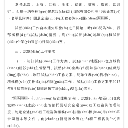
選擇北京、上海、江蘇、浙江、福建、湖南、廣東、四川
8?。ㄊ校┮约爸袊?guó)建筑設(shè)計(jì)院有限公司等40家企業(yè)
（名單見附件）開展全過(guò)程工程咨詢?cè)圏c(diǎn)。
試點(diǎn)工作自本通知印發(fā)之日開始，時(shí)間為2年。我
部將根據(jù)試點(diǎn)情況，對(duì)試點(diǎn)地區(qū)和試點
(diǎn)企業(yè)進(jìn)行調(diào)整。
三、試點(diǎn)工作要求
（一）制訂試點(diǎn)工作方案。試點(diǎn)地區(qū)住房城鄉
(xiāng)建設(shè)主管部門、試點(diǎn)企業(yè)要加強(qiáng)組織領
(lǐng)導(dǎo)，制訂試點(diǎn)工作方案，明確任務(wù)目標(biāo)，
積極穩(wěn)妥推進(jìn)相關(guān)工作。試點(diǎn)工作方案于2017
年6月底前報(bào)我部建筑市場(chǎng)監(jiān)管司。
?。ǘ﹦?chuàng)新管理機(jī)制。試點(diǎn)地區(qū)住房
城鄉(xiāng)建設(shè)主管部門要研究全過(guò)程工程咨詢管理制
度，制定全過(guò)程工程咨詢服務(wù)技術(shù)標(biāo)準(zhǔn)和
合同范本等文件，創(chuàng)新開展全過(guò)程工程咨詢?cè)圏
c(diǎn)。