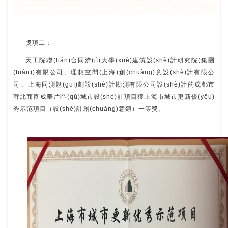
獎項二：
天工院聯(lián)合同濟(jì)大學(xué)建筑設(shè)計研究院(集團
(tuán))有限公司、理想空間(上海)創(chuàng)意設(shè)計有限公
司、上海同測規(guī)劃設(shè)計勘測有限公司設(shè)計的成都市
蓉北商圈成華片區(qū)城市設(shè)計項目獲上海市城市更新優(yōu)
秀示范項目（設(shè)計創(chuàng)意類）一等獎。