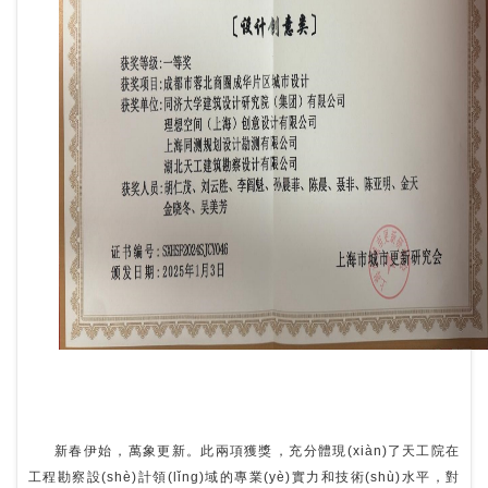
新春伊始，萬象更新。此兩項獲獎，充分體現(xiàn)了天工院在
工程勘察設(shè)計領(lǐng)域的專業(yè)實力和技術(shù)水平，對