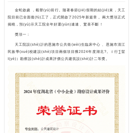
金蛇啟歲，載譽(yù)前行。隨著春節(jié)假期的結(jié)束，天工
院目前已全面復(fù)工了，正式開啟了2025年新篇章。兩大獎項正式
揭曉，預(yù)示天工院全年好運(yùn)連連、驚喜不斷！
獎項一：
天工院設(shè)計的恩施市公共衛(wèi)生臨床中心、恩施市清江
民族學(xué)校建設(shè)項目兩個項目獲2024年度湖北?。ㄖ行∑髽
I(yè)）勘察設(shè)計成果評價公共建筑設(shè)計二等獎。