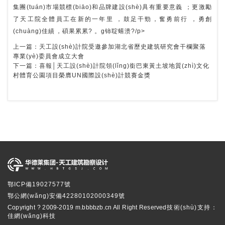
集團(tuán)市場競標(biāo)和品牌建設(shè)具有重要意義；更激勵
了天工院全體員工在新的一年里，鼓足干勁，奮勇前行，勇創
(chuàng)佳績，碩果累累?。ɡ铈聢蟮溃?/p>
上一篇：
天工設(shè)計院受邀參加湖北省歷史建筑研究會干欄聚落
專業(yè)委員會成立大會
下一篇：
喜報│天工設(shè)計院領(lǐng)銜巴東黃土坡地質(zhì)文化
村體育公園項目榮膺UN國際設(shè)計競賽金獎
鄂ICP備19027577號
鄂公網(wǎng)安備42280102000349號
Copyright ? 2009-2019 m.bbbbzb.cn All Right Reserved
技術(shù)支持：
佳網(wǎng)科技