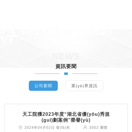
NEWS
資訊要聞
公司要聞
業(yè)界資訊
天工院獲2023年度“湖北省優(yōu)秀規
(guī)劃案例”榮譽(yù)
2024年04月02日 發(fā)布
3002 瀏覽