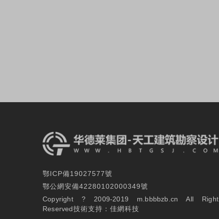
鄂ICP備19027577號
鄂公網安備42280102000349號
Copyright ? 2009-2019 m.bbbbzb.cn All Right
Reserved
技術支持：佳網科技