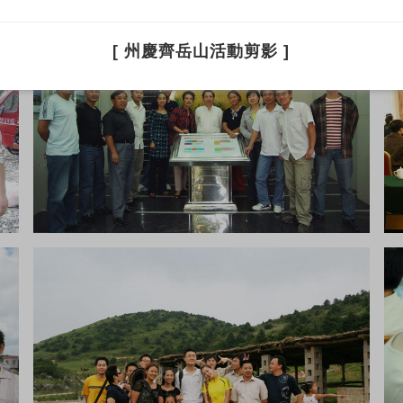
[ 州慶齊岳山活動剪影 ]
[ 公司部分員工合影 ]