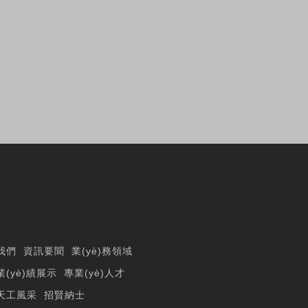
我們
資訊要聞
業(yè)務領域
業(yè)績展示
專業(yè)人才
天工風采
招賢納士